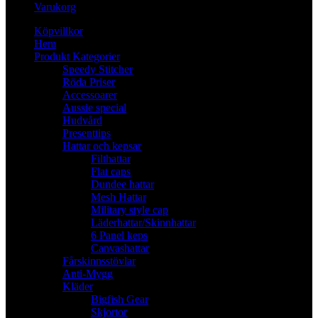
Varukorg
Köpvillkor
Hem
Produkt Kategorier
Speedy Stitcher
Röda Priser
Accessoarer
Aussie special
Hudvård
Presenttips
Hattar och kepsar
Filthattar
Flat caps
Dundee hattar
Mesh Hattar
Military style cap
Läderhattar/Skinnhattar
6 Panel keps
Canvashattar
Fårskinnsstövlar
Anti-Mygg
Kläder
Bigfish Gear
Skjortor