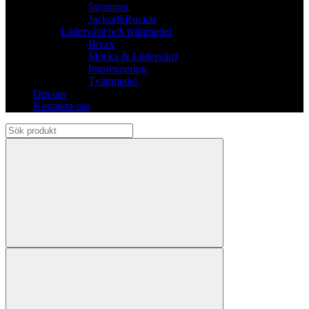
Strumpor
Jackor&Rockar
Lädervård och tvättmedel
Bivax
Mocka & Lädervård
Impregnering
Tvättmedel
Om oss
Kontakta oss