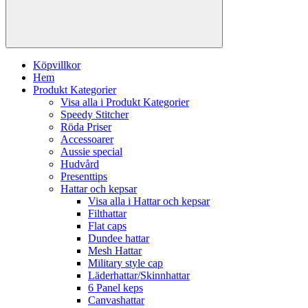
Köpvillkor
Hem
Produkt Kategorier
Visa alla i Produkt Kategorier
Speedy Stitcher
Röda Priser
Accessoarer
Aussie special
Hudvård
Presenttips
Hattar och kepsar
Visa alla i Hattar och kepsar
Filthattar
Flat caps
Dundee hattar
Mesh Hattar
Military style cap
Läderhattar/Skinnhattar
6 Panel keps
Canvashattar