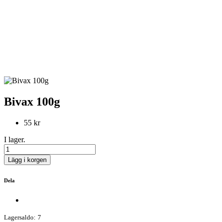
Bivax 100g
55 kr
I lager.
Lägg i korgen
Dela
Lagersaldo:
7