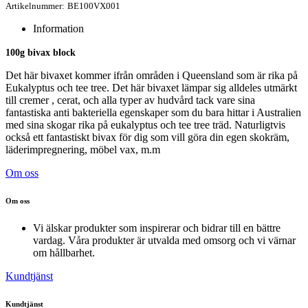
Artikelnummer:
BE100VX001
Information
100g bivax block
Det här bivaxet kommer ifrån områden i Queensland som är rika på
Eukalyptus och tee tree. Det här bivaxet lämpar sig alldeles utmärkt
till cremer , cerat, och alla typer av hudvård tack vare sina
fantastiska anti bakteriella egenskaper som du bara hittar i Australien
med sina skogar rika på eukalyptus och tee tree träd. Naturligtvis
också ett fantastiskt bivax för dig som vill göra din egen skokräm,
läderimpregnering, möbel vax, m.m
Om oss
Om oss
Vi älskar produkter som inspirerar och bidrar till en bättre
vardag. Våra produkter är utvalda med omsorg och vi värnar
om hållbarhet.
Kundtjänst
Kundtjänst