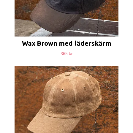
Wax Brown med läderskärm
365 kr