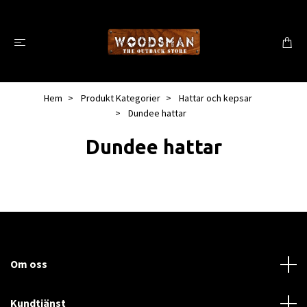
Hem
Produkt Kategorier
Hattar och kepsar
Dundee hattar
Dundee hattar
Om oss
Kundtjänst