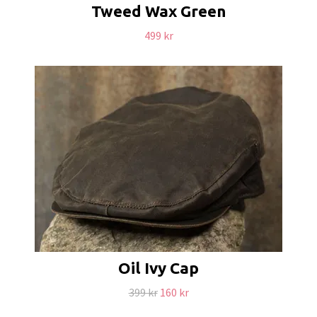
Tweed Wax Green
499 kr
Oil Ivy Cap
399 kr
160 kr