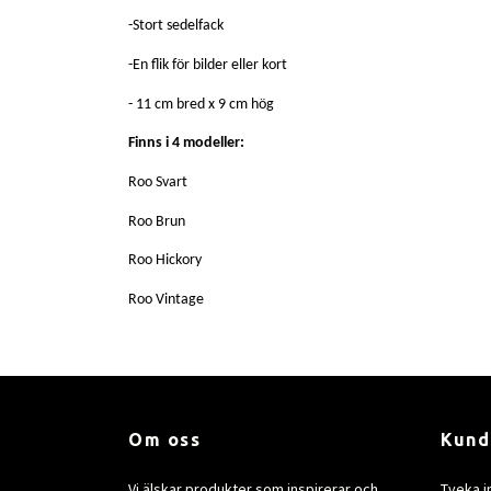
-Stort sedelfack
-En flik för bilder eller kort
- 11 cm bred x 9 cm hög
Finns i 4 modeller:
Roo Svart
Roo Brun
Roo Hickory
Roo Vintage
Om oss
Kund
Vi älskar produkter som inspirerar och
Tveka i