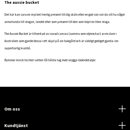
The aussie bucket
Det här kan vara en mycket trevlig present till dig skälv eller en god vän när du vill ha något
annorlunda till stugan, landet eller som present till den som köpt en liten stuga.
The Aussie Bucket är tillverkad av vaxad canvas (samma som oljerockar) av en dam i
Australien som gjorde dessa i ett skjul på sin bakgård och är väldigt gediget gjorda i en
superhärlig kvalité.
Rymmer minst tio liter vatten tål hårda tag med snygga läderdetaljer.
Om oss
Kundtjänst