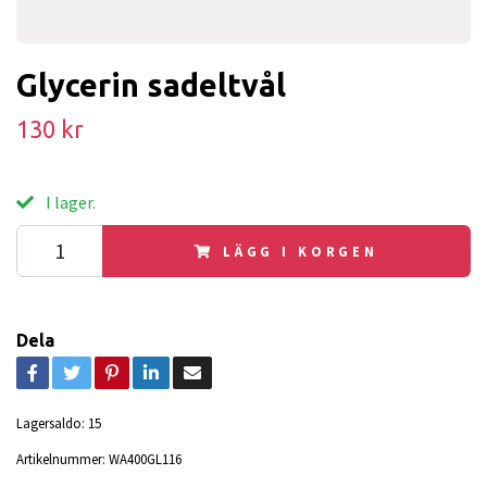
Glycerin sadeltvål
130 kr
I lager.
LÄGG I KORGEN
Dela
Lagersaldo:
15
Artikelnummer:
WA400GL116