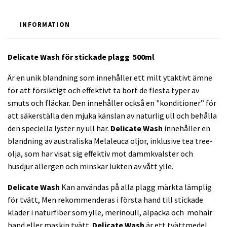
INFORMATION
Delicate Wash för stickade plagg 500ml
Är en unik blandning som innehåller ett milt ytaktivt ämne
för att försiktigt och effektivt ta bort de flesta typer av
smuts och fläckar. Den innehåller också en "konditioner” för
att säkerställa den mjuka känslan av naturlig ull och behålla
den speciella lyster ny ull har.
Delicate Wash
innehåller en
blandning av australiska Melaleuca oljor, inklusive tea tree-
olja, som har visat sig effektiv mot dammkvalster och
husdjur allergen och minskar lukten av vått ylle.
Delicate Wash
Kan användas på alla plagg märkta lämplig
för tvätt, Men rekommenderas i första hand till stickade
kläder i naturfiber som ylle, merinoull, alpacka och mohair
hand eller maskin tvätt.
Delicate Wash
är ett tvättmedel