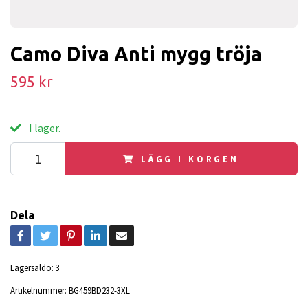
Camo Diva Anti mygg tröja
595 kr
I lager.
LÄGG I KORGEN
Dela
Lagersaldo:
3
Artikelnummer:
BG459BD232-3XL