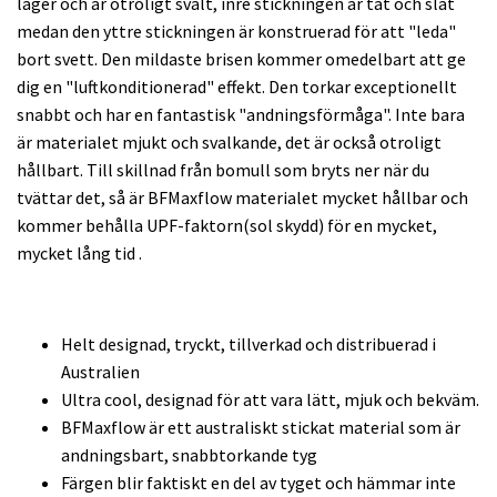
lager och är otroligt svalt, inre stickningen är tät och slät
medan den yttre stickningen är konstruerad för att "leda"
bort svett. Den mildaste brisen kommer omedelbart att ge
dig en "luftkonditionerad" effekt. Den torkar exceptionellt
snabbt och har en fantastisk "andningsförmåga". Inte bara
är materialet mjukt och svalkande, det är också otroligt
hållbart. Till skillnad från bomull som bryts ner när du
tvättar det, så är BFMaxflow materialet mycket hållbar och
kommer behålla UPF-faktorn(sol skydd) för en mycket,
mycket lång tid .
Helt designad, tryckt, tillverkad och distribuerad i
Australien
Ultra cool, designad för att vara lätt, mjuk och bekväm.
BFMaxflow är ett australiskt stickat material som är
andningsbart, snabbtorkande tyg
Färgen blir faktiskt en del av tyget och hämmar inte