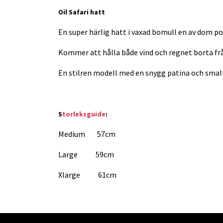
Oil Safari hatt
En super härlig hatt i vaxad bomull en av dom p
Kommer att hålla både vind och regnet borta fr
En stilren modell med en snygg patina och smalt
S
torleksguide
:
Medium 57cm
Large 59cm
Xlarge 61cm