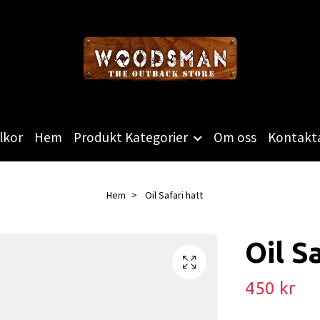
lkor
Hem
Produkt Kategorier
Om oss
Kontakta
Hem
Oil Safari hatt
Oil S
450 kr