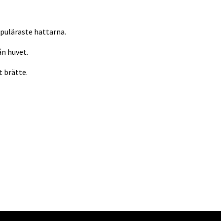
opuläraste hattarna.
ån huvet.
 brätte.