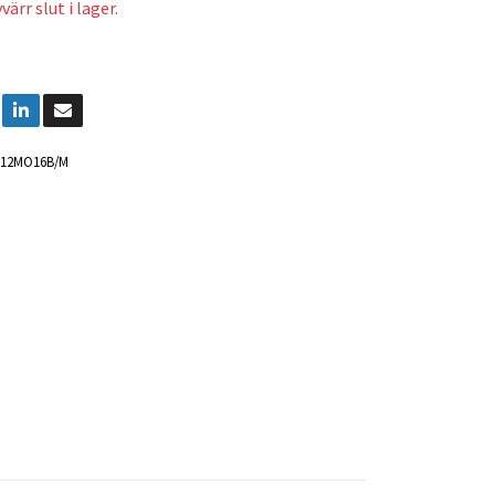
ärr slut i lager.
012MO16B/M