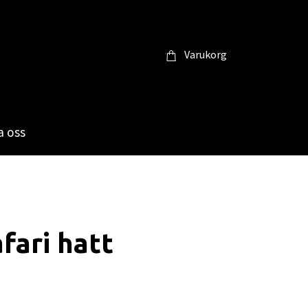
Varukorg
 oss
afari hatt